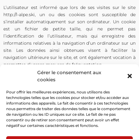
L’utilisateur est informé que lors de ses visites sur le site
http://l-alpe.ski
, un ou des cookies sont susceptible de
s’installer automatiquement sur son ordinateur. Un cookie
est un fichier de petite taille, qui ne permet pas
l’identification de l’utilisateur, mais qui enregistre des
informations relatives à la navigation d’un ordinateur sur un
site. Les données ainsi obtenues visent à faciliter la
navigation ultérieure sur le site, et ont également vocation à
permettre diverses mesures de fréquentation.
Gérer le consentement aux
Le paramétrage du logiciel de navigation permet d’informer
cookies
de la présence de cookie et éventuellement, de refuser de la
manière décrite à l’adresse suivante :
www.cnil.fr
Pour offrir les meilleures expériences, nous utilisons des
technologies telles que les cookies pour stocker et/ou accéder aux
Le refus d’installation d’un cookie peut entraîner
informations des appareils. Le fait de consentir à ces technologies
l’impossibilité d’accéder à certains services. L’utilisateur peut
nous permettra de traiter des données telles que le comportement
de navigation ou les ID uniques sur ce site. Le fait de ne pas
toutefois configurer son ordinateur de la manière suivante,
consentir ou de retirer son consentement peut avoir un effet
pour refuser l’installation des cookies :
négatif sur certaines caractéristiques et fonctions.
Sous Internet Explorer : onglet outil / options internet.