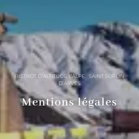
BISTROT D’ALTITUDE L’ALPE
•
SAINT SORLIN
D’ARVES
Mentions légales